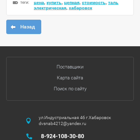
теги:
цена
,
купить
,
цепная
,
стоимость
,
таль
электрическая
,
хабаровск
Назад
Поставщики
Карта сайта
Поиск по сайту
ул.Индустриальная 4б г.Хабаровск
dvsnab4212@yandex.ru
8-924-108-30-80