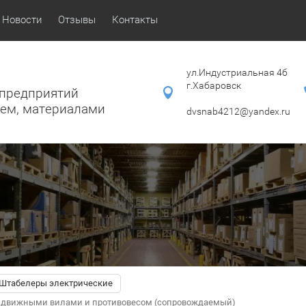
Новости
Отзывы
Контакты
ул.Индустриальная 4б
г.Хабаровск
предприятий
ием, материалами
dvsnab4212@yandex.ru
Штабелеры электрические
раздвижными вилами и противовесом (сопровождаемый)