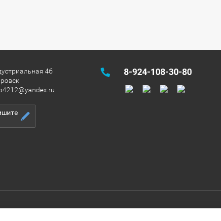
8-924-108-30-80
дустриальная 4б
аровск
b4212@yandex.ru
ишите
кладское оборудование марки "TOR". Поставляет складское и грузопод
а прямую с заводом изготовителем, что позволяет реализовывать обору