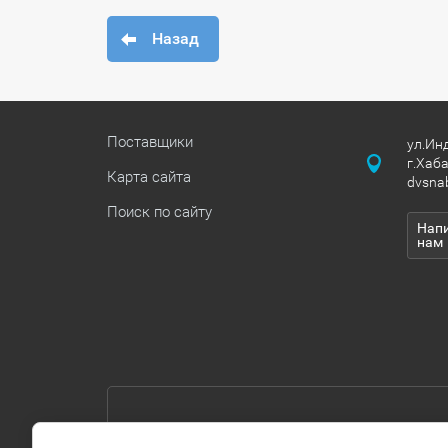
Назад
Поставщики
ул.Ин
г.Хаб
Карта сайта
dvsna
Поиск по сайту
Нап
нам
© 2018 ООО «ДВ Снабжение» - грузоподъемное и с
оборудование известной марки "TOR", работаем н